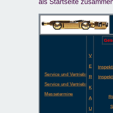
als Startseite zusammen
Ges
V
E
Inspek
Service und Vertriebs-Vertretung i
R
Inspekt
Service und Vertriebs-Vertretung i
K
Messetermine
R
A
S
U