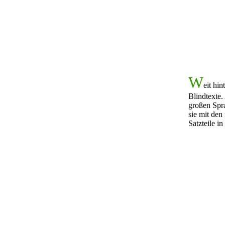
W
eit hi
Blindtexte
großen Spra
sie mit den
Satzteile i